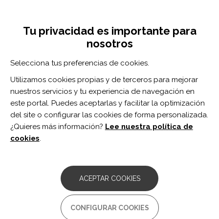
Pasar
Inicia sesión
Regístrate
al
UNA INICIATIVA DE:
Toggle
contenido
Tu privacidad es importante para
navigation
principal
nosotros
RECURSOS
Selecciona tus preferencias de cookies.
Utilizamos cookies propias y de terceros para mejorar
BUSCAR
nuestros servicios y tu experiencia de navegación en
este portal. Puedes aceptarlas y facilitar la optimización
del site o configurar las cookies de forma personalizada.
Inicio
registros enfermeros
¿Quieres más información?
Lee nuestra política de
REGISTROS ENFERMEROS
cookies
.
ARTÍCULO
Sistema informatizado de valoración
ACEPTAR COOKIES
enfermera de la urgencia pediátrica en
atención primaria VEUPAP y su enlace a
la historia clínica informatizada de
CONFIGURAR COOKIES