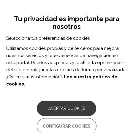
Pasar
Inicia sesión
Regístrate
al
UNA INICIATIVA DE:
Toggle
contenido
Tu privacidad es importante para
navigation
principal
nosotros
RECURSOS
Selecciona tus preferencias de cookies.
Utilizamos cookies propias y de terceros para mejorar
BUSCAR
nuestros servicios y tu experiencia de navegación en
este portal. Puedes aceptarlas y facilitar la optimización
del site o configurar las cookies de forma personalizada.
Inicio
procesamiento auditivo
¿Quieres más información?
Lee nuestra política de
PROCESAMIENTO AUDITIVO
cookies
.
ARTÍCULO
Difficulty hearing in noise: a sequela of
ACEPTAR COOKIES
concussion in children.
Autor/es:
CONFIGURAR COOKIES
Thompson EC, Krizman J, White-Schwoch T, Nicol T,