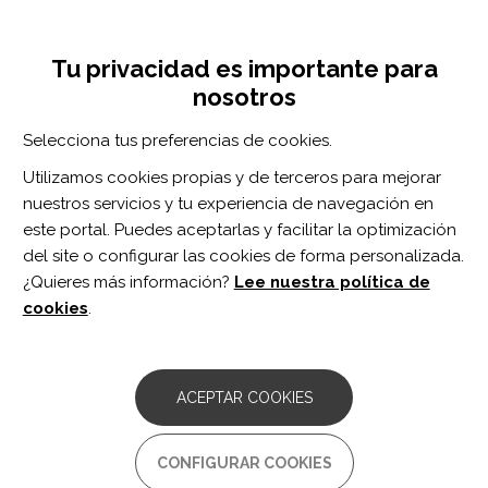
Pasar
Inicia sesión
Regístrate
al
UNA INICIATIVA DE:
Toggle
contenido
Tu privacidad es importante para
navigation
principal
nosotros
RECURSOS
Selecciona tus preferencias de cookies.
Utilizamos cookies propias y de terceros para mejorar
BUSCAR
nuestros servicios y tu experiencia de navegación en
este portal. Puedes aceptarlas y facilitar la optimización
del site o configurar las cookies de forma personalizada.
Inicio
problemas de alimentación
¿Quieres más información?
Lee nuestra política de
PROBLEMAS DE ALIMENTACIÓN
cookies
.
ARTÍCULO
A systematic review of clinical and
ACEPTAR COOKIES
psychometric properties of infant oral
motor feeding assessments.
CONFIGURAR COOKIES
Autor/es:
Bickell M, Barton C, Dow K, Fucile S