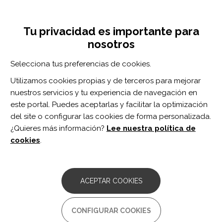
Pasar
Inicia sesión
Regístrate
al
UNA INICIATIVA DE:
Toggle
contenido
Tu privacidad es importante para
navigation
principal
nosotros
RECURSOS
Selecciona tus preferencias de cookies.
Utilizamos cookies propias y de terceros para mejorar
BUSCAR
nuestros servicios y tu experiencia de navegación en
este portal. Puedes aceptarlas y facilitar la optimización
del site o configurar las cookies de forma personalizada.
Inicio
OSA
¿Quieres más información?
Lee nuestra política de
OSA
cookies
.
ARTÍCULO
Sleep-related breathing disorders
ACEPTAR COOKIES
associated with intrathecal baclofen
therapy to treat patients with cerebral
palsy: A cohort study and discussion.
CONFIGURAR COOKIES