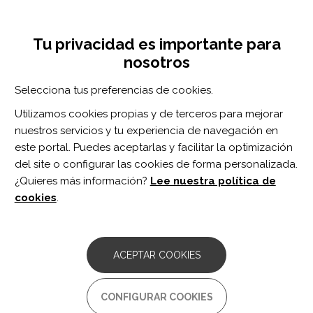
Pasar
Inicia sesión
Regístrate
al
UNA INICIATIVA DE:
Toggle
contenido
Tu privacidad es importante para
navigation
principal
nosotros
RECURSOS
Selecciona tus preferencias de cookies.
Utilizamos cookies propias y de terceros para mejorar
BUSCAR
nuestros servicios y tu experiencia de navegación en
este portal. Puedes aceptarlas y facilitar la optimización
del site o configurar las cookies de forma personalizada.
Inicio
neuropsicología clínica
¿Quieres más información?
Lee nuestra política de
NEUROPSICOLOGÍA CLÍNICA
cookies
.
ARTÍCULO
GEORGE P. PRIGATANO'S
ACEPTAR COOKIES
CONTRIBUTIONS TO
NEUROPSYCHOLOGICAL
REHABILITATION AND CLINICAL
CONFIGURAR COOKIES