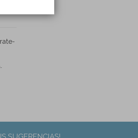
rate-
-
US SUGERENCIAS!