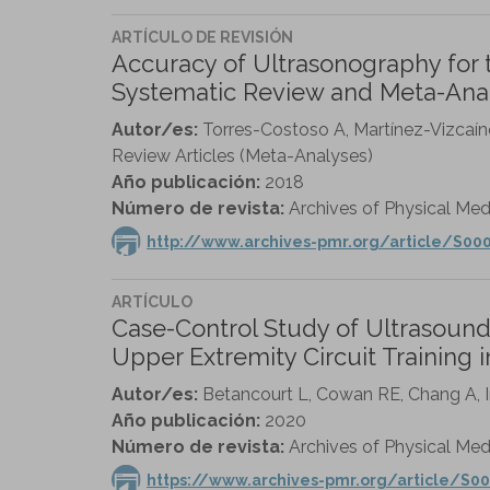
ARTÍCULO DE REVISIÓN
Accuracy of Ultrasonography for 
Systematic Review and Meta-Anal
Autor/es:
Torres-Costoso A, Martínez-Vizcaín
Review Articles (Meta-Analyses)
Año publicación:
2018
Número de revista:
Archives of Physical Medi
http://www.archives-pmr.org/article/S000
ARTÍCULO
Case-Control Study of Ultrasoun
Upper Extremity Circuit Training in
Autor/es:
Betancourt L, Cowan RE, Chang A, I
Año publicación:
2020
Número de revista:
Archives of Physical Medic
https://www.archives-pmr.org/article/S00