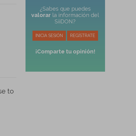
¿Sabes que puedes
valorar
la información del
SiiDON?
INICIA SESIÓN
REGÍSTRATE
¡Comparte tu opinión!
se to