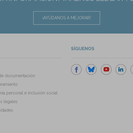
¡AYÚDANOS A MEJORAR!
SÍGUENOS
de documentación
ramiento
a personal e inclusión social
s legales
idades