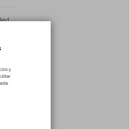
dded
olled
s
cios y
ilitar
zada.
: A
ls.