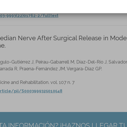
cine and Rehabilitation. vol. 104 n. 5
03-9993(22)01762-2/fulltext
dian Nerve After Surgical Release in Mode
e.
ulo-Gutiérrez J, Peirau-Gabarrell M, Díaz-Del-Río J, Salvador
rrada R, Praena-Fernández JM, Vergara-Díaz GP.
cine and Rehabilitation. vol. 107 n. 7
rticle/pii/S0003999325010548
TA INFORMACIÓN? ¡HAZNOS LLEGAR T