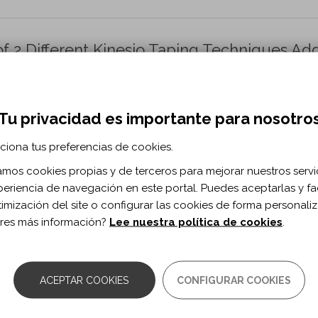
of 2 Different Kinesio Taping Techniques A
 Carpal Tunnel Syndrome: Randomized Contr
s.
r NM, Tuncay F.
Tu privacidad es importante para nosotro
cine and Rehabilitation. vol. 105 n. 9
ciona tus preferencias de cookies.
rticle/pii/S000399932401044X
zamos cookies propias y de terceros para mejorar nuestros servi
periencia de navegación en este portal. Puedes aceptarlas y fac
timización del site o configurar las cookies de forma personali
ical Effectiveness of 5% Dextrose Water,
res más información?
Lee nuestra política de cookies
.
teroid Injections for Carpal Tunnel Syndrome
ta-analysis of Randomized Controlled Tria
ACEPTAR COOKIES
CONFIGURAR COOKIES
 Weng Y.