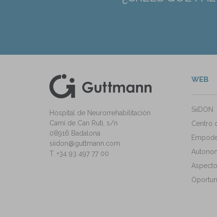
WEB
kedIn
ann Instagram
SiiDON
Hospital de Neurorrehabilitación
Camí de Can Ruti, s/n
Centro 
08916 Badalona
Empode
siidon@guttmann.com
Autonomí
T. +34 93 497 77 00
Aspecto
Oportun