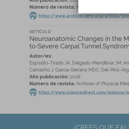
Año publicación:
2023
Número de revista:
Archives of Physical Medi
https://www.archives-pmr.org/article/S00
ARTÍCULO
Neuroanatomic Changes in the Me
to-Severe Carpal Tunnel Syndrom
Autor/es:
Expósito-Tirado JA, Delgado-Mendilivar JM, Ang
Camacho J, García-Serrano MDC, Del-Pino-Alga
Año publicación:
2026
Número de revista:
Archives of Physical Medi
https://www.sciencedirect.com/science/a
¿CREES QUE FAL