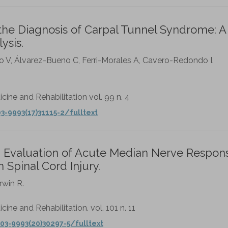
the Diagnosis of Carpal Tunnel Syndrome: A
ysis.
o V, Álvarez-Bueno C, Ferri-Morales A, Cavero-Redondo I.
cine and Rehabilitation vol. 99 n. 4
3-9993(17)31115-2/fulltext
d Evaluation of Acute Median Nerve Respon
 Spinal Cord Injury.
rwin R.
ine and Rehabilitation. vol. 101 n. 11
03-9993(20)30297-5/fulltext