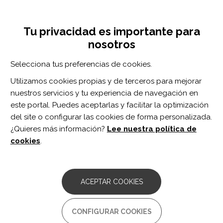
Pasar
Inicia sesión
Regístrate
al
UNA INICIATIVA DE:
Toggle
contenido
Tu privacidad es importante para
navigation
principal
nosotros
RECURSOS
Selecciona tus preferencias de cookies.
Utilizamos cookies propias y de terceros para mejorar
BUSCAR
nuestros servicios y tu experiencia de navegación en
este portal. Puedes aceptarlas y facilitar la optimización
del site o configurar las cookies de forma personalizada.
Inicio
monitor de actividad de pasos
¿Quieres más información?
Lee nuestra política de
MONITOR DE ACTIVIDAD DE PASOS
cookies
.
ARTÍCULO
A study of the accuracy of the Fitbit Zip
ACEPTAR COOKIES
in measuring steps both indoors and
outdoors in a mixed rehabilitation
population.
CONFIGURAR COOKIES