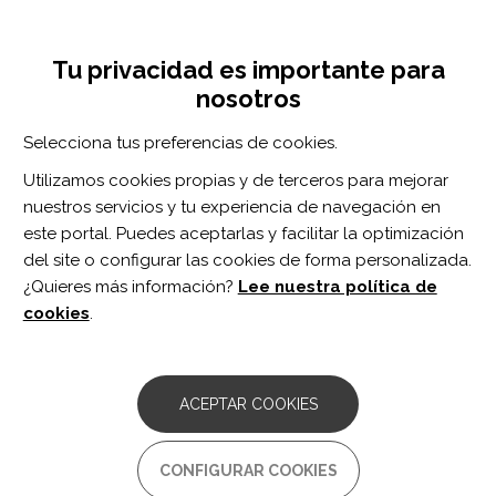
Pasar
Inicia sesión
Regístrate
al
UNA INICIATIVA DE:
Toggle
contenido
Tu privacidad es importante para
navigation
principal
nosotros
RECURSOS
Selecciona tus preferencias de cookies.
Utilizamos cookies propias y de terceros para mejorar
BUSCAR
nuestros servicios y tu experiencia de navegación en
este portal. Puedes aceptarlas y facilitar la optimización
del site o configurar las cookies de forma personalizada.
Inicio
meningomielocele
¿Quieres más información?
Lee nuestra política de
MENINGOMIELOCELE
cookies
.
ARTÍCULO
A Systematic Review of Cognitive
ACEPTAR COOKIES
Function in Adults with Spina Bifida.
Autor/es:
CONFIGURAR COOKIES
Sachdeva S, Kolarova MZ, Foreman BE, Kaplan SJ,