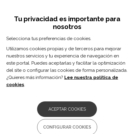
Pasar
Inicia sesión
Regístrate
al
UNA INICIATIVA DE:
Toggle
contenido
Tu privacidad es importante para
navigation
principal
nosotros
RECURSOS
Selecciona tus preferencias de cookies.
Utilizamos cookies propias y de terceros para mejorar
BUSCAR
nuestros servicios y tu experiencia de navegación en
este portal. Puedes aceptarlas y facilitar la optimización
del site o configurar las cookies de forma personalizada.
Inicio
medidas de resultado informadas por el paciente
¿Quieres más información?
Lee nuestra política de
MEDIDAS DE RESULTADO
cookies
.
INFORMADAS POR EL PACIENTE
ARTÍCULO
ACEPTAR COOKIES
Development of Composite Scores for
the TBI-QOL.
CONFIGURAR COOKIES
Autor/es: