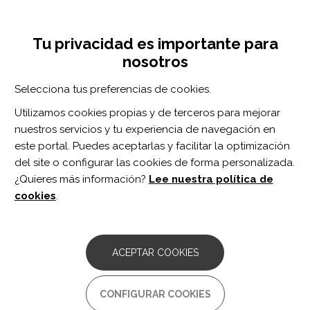
Pasar
Inicia sesión
Regístrate
al
UNA INICIATIVA DE:
Toggle
contenido
Tu privacidad es importante para
navigation
principal
nosotros
RECURSOS
Selecciona tus preferencias de cookies.
Utilizamos cookies propias y de terceros para mejorar
BUSCAR
nuestros servicios y tu experiencia de navegación en
este portal. Puedes aceptarlas y facilitar la optimización
del site o configurar las cookies de forma personalizada.
Inicio
médico
¿Quieres más información?
Lee nuestra política de
MÉDICO
cookies
.
ARTÍCULO
Assistive technology in brain injury
ACEPTAR COOKIES
rehabilitation: A survey scoping clinician
frequency and type of assistive
technology use.
CONFIGURAR COOKIES