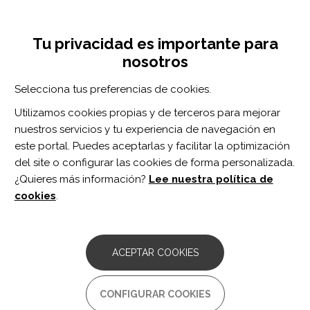
Pasar
Inicia sesión
Regístrate
al
UNA INICIATIVA DE:
Toggle
contenido
Tu privacidad es importante para
navigation
principal
nosotros
RECURSOS
Selecciona tus preferencias de cookies.
Utilizamos cookies propias y de terceros para mejorar
BUSCAR
nuestros servicios y tu experiencia de navegación en
este portal. Puedes aceptarlas y facilitar la optimización
del site o configurar las cookies de forma personalizada.
Inicio
medicina paliativa
¿Quieres más información?
Lee nuestra política de
MEDICINA PALIATIVA
cookies
.
ARTÍCULO
Análisis de la satisfacción familiar sobre
ACEPTAR COOKIES
los cuidados aplicados en una unidad
de cuidados paliativos
CONFIGURAR COOKIES
Autor/es: