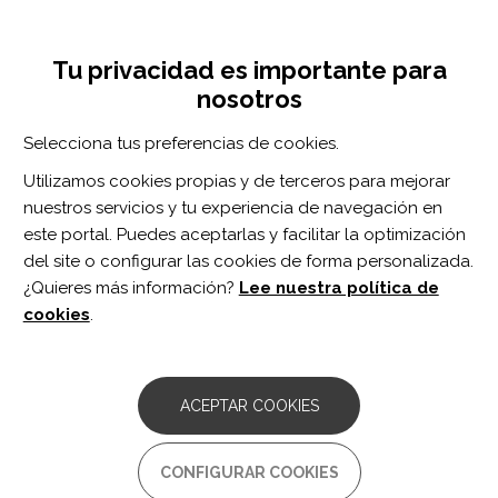
Pasar
Inicia sesión
Regístrate
al
UNA INICIATIVA DE:
Toggle
contenido
Tu privacidad es importante para
navigation
principal
nosotros
RECURSOS
Selecciona tus preferencias de cookies.
Utilizamos cookies propias y de terceros para mejorar
BUSCAR
nuestros servicios y tu experiencia de navegación en
este portal. Puedes aceptarlas y facilitar la optimización
del site o configurar las cookies de forma personalizada.
Inicio
lesión medular
¿Quieres más información?
Lee nuestra política de
LESIÓN MEDULAR
cookies
.
ARTÍCULO
Rehabilitation After Surgical
ACEPTAR COOKIES
Reconstruction to Restore Function to
the Upper Limb in Tetraplegia: A
Changing Landscape.
CONFIGURAR COOKIES