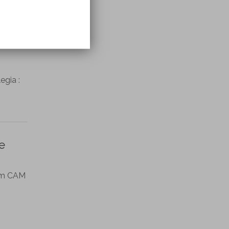
al
egia :
e
kom CAM