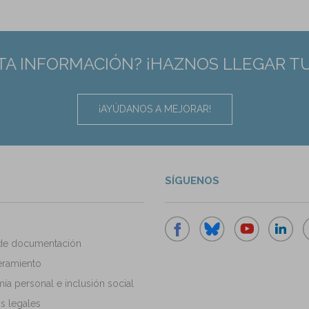
TA INFORMACIÓN? ¡HAZNOS LLEGAR T
¡AYÚDANOS A MEJORAR!
SÍGUENOS
de documentación
ramiento
a personal e inclusión social
s legales