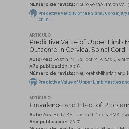
Número de revista:
NeuroRehabilitation vol. 
Predictive validity of the Spinal Cord Injury
on in ...
ARTÍCULO
Predictive Value of Upper Limb M
Outcome in Cervical Spinal Cord I
Autor/es:
Velstra IM, Bolliger M, Krebs J, Riet
Año publicación:
2016
Número de revista:
Neurorehabilitation and N
Predictive Value of Upper Limb Muscles and 
ARTÍCULO
Prevalence and Effect of Problemat
Autor/es:
Holtz KA, Lipson R, Noonan VK, Kwo
Año publicación:
2017
Número de revista:
Archives of Physical Medi