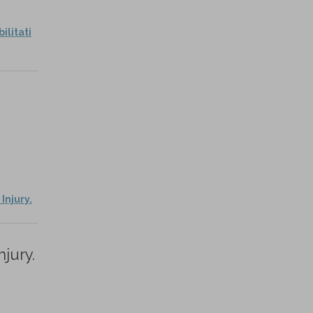
ilitati
Injury.
jury.