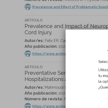
Prevalence and Effect of Problematic Spasti
ARTÍCULO
Prevalence and Impact of Neurop
Cord Injury.
Autor/es:
Felix ER, Cardenas DD, Bryce TN, Cha
Año publicación:
2022
https://www.archives-pmr.org/article/S00
Selec
ARTÍCULO
Utili
Preventative Services Use and Ris
tu ex
Hospitalizations Among People Wi
la op
¿Quie
Autor/es:
Mahmoudi E, Lin P, Ratakonda S, K
Año publicación:
2022
Número de revista:
Archives of Physical Medi
https://www.archives-pmr.org/article/S00