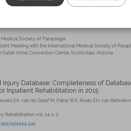
he Nineteenth Veterans Administration Spin
l Medical Society of Paraplegia.
oint Meeting with the International Medical Society of Parapl
e Safari Hotel Convention Center, Scottsdale, Arizona
5
d Injury Database: Completeness of Databas
or Inpatient Rehabilitation in 2015
eveld SA, van de Graaf M, Faber WX, Roels EH, van Benne
ry Rehabilitation vol. 24 n. 2
1310/sci2402-141