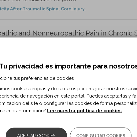
city After Traumatic Spinal Cord Injury.
athic and Nonneuropathic Pain in Chronic S
rlifue S, Lee TK, MacIntyre B, Mulroy S, Taylor H.
Tu privacidad es importante para nosotro
03-9993(21)00913-8/fulltext
ciona tus preferencias de cookies.
zamos cookies propias y de terceros para mejorar nuestros servi
k Reduction for Potentially Preventative
periencia de navegación en este portal. Puedes aceptarlas y fac
th Traumatic Spinal Cord Injury.
timización del site o configurar las cookies de forma personali
res más información?
Lee nuestra política de cookies
.
han A, Kamdar N, Peterson MD.
cine and Rehabilitation. vol. 103 n. 7
03-9993(21)01733-0/fulltext
ACEPTAR COOKIES
CONFIGURAR COOKIES