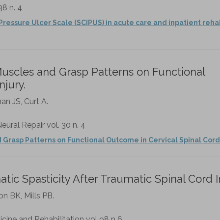
38 n. 4
 Pressure Ulcer Scale (SCIPUS) in acute care and inpatient rehab
uscles and Grasp Patterns on Functional
njury.
man JS, Curt A.
eural Repair vol. 30 n. 4
Grasp Patterns on Functional Outcome in Cervical Spinal Cord 
ic Spasticity After Traumatic Spinal Cord In
n BK, Mills PB.
cine and Rehabilitation vol 98 n 6