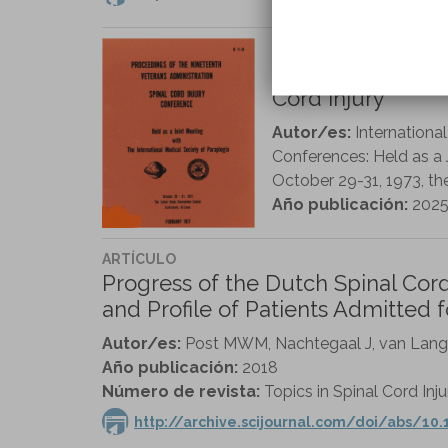
LIBRO
Proceedings of t
Cord Injury
Autor/es:
Internationa
Conferences: Held as a J
October 29-31, 1973, th
Año publicación:
202
ARTÍCULO
Progress of the Dutch Spinal Cor
and Profile of Patients Admitted f
Autor/es:
Post MWM, Nachtegaal J, van Lang
Año publicación:
2018
Número de revista:
Topics in Spinal Cord Inju
http://archive.scijournal.com/doi/abs/10.