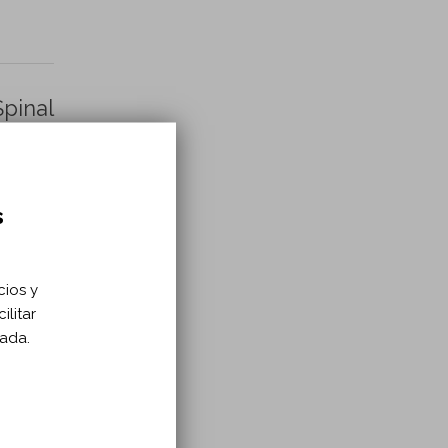
pinal
s
cios y
ilitar
zada.