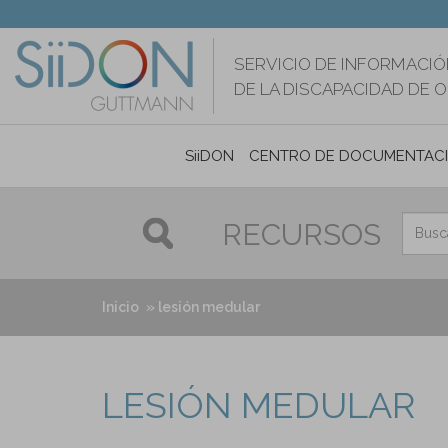
Pasar
al
contenido
SERVICIO DE INFORMACIÓ
principal
DE LA DISCAPACIDAD DE 
SiiDON
CENTRO DE DOCUMENTAC
RECURSOS
Inicio
lesión medular
LESIÓN MEDULAR