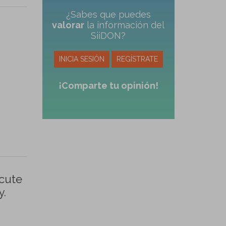
¿Sabes que puedes
valorar
la información del
SiiDON?
INICIA SESIÓN
REGÍSTRATE
¡Comparte tu opinión!
acute
y.