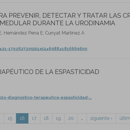
A PREVENIR, DETECTAR Y TRATAR LAS CR
O MEDULAR DURANTE LA URODINAMIA
 E, Hernández Pena E, Cunyat Martínez A
41421-1702627205551x524698841816669600
APÉUTICO DE LA ESPASTICIDAD
lo-diagnostico-terapeutico-espasticidad-…
4
15
16
17
18
19
20
…
siguiente ›
últi