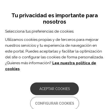
Pasar
Inicia sesión
Regístrate
al
UNA INICIATIVA DE:
Toggle
contenido
Tu privacidad es importante para
navigation
principal
nosotros
RECURSOS
Selecciona tus preferencias de cookies.
Utilizamos cookies propias y de terceros para mejorar
BUSCAR
nuestros servicios y tu experiencia de navegación en
este portal. Puedes aceptarlas y facilitar la optimización
del site o configurar las cookies de forma personalizada.
Inicio
lesión de la médula espinal
¿Quieres más información?
Lee nuestra política de
LESIÓN DE LA MÉDULA ESPINAL
cookies
.
ARTÍCULO
RESTLESS LEG SYNDROME IN
ACEPTAR COOKIES
PATIENTS WITH SPINAL CORD INJURY
Autor/es:
CONFIGURAR COOKIES
Kumru H, Vidal J, Benito J, Barrio M, Portell E, Valles M,