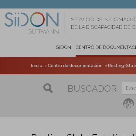
Pasar
al
contenido
SERVICIO DE INFORMACIÓ
principal
DE LA DISCAPACIDAD DE 
SiiDON
CENTRO DE DOCUMENTAC
Inicio
Centro de documentación
Resting-State
BUSCADOR