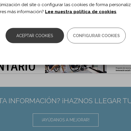
timización del site o configurar las cookies de forma personali
 de documento:
Artículo
res más información?
Lee nuestra política de cookies
.
ma documento:
Inglés
as:
122–133
0.1177/1545968319893299
:
31904298
ACEPTAR COOKIES
CONFIGURAR COOKIES
TA INFORMACIÓN? ¡HAZNOS LLEGAR T
¡AYÚDANOS A MEJORAR!