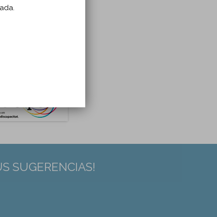
zada.
US SUGERENCIAS!