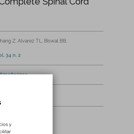
 Complete Spinal Cord
Zhang Z, Alvarez TL, Biswal BB.
. 34 n. 2
68319893299
RI
tálamo
s
cios y
ilitar