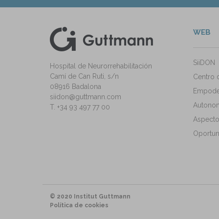
WEB
kedIn
ann Instagram
SiiDON
Hospital de Neurorrehabilitación
Camí de Can Ruti, s/n
Centro 
08916 Badalona
Empode
siidon@guttmann.com
Autonomí
T. +34 93 497 77 00
Aspecto
Oportun
© 2020 Institut Guttmann
Política de cookies