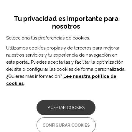
Pasar
Inicia sesión
Regístrate
al
UNA INICIATIVA DE:
Toggle
contenido
Tu privacidad es importante para
navigation
principal
nosotros
RECURSOS
Selecciona tus preferencias de cookies.
Utilizamos cookies propias y de terceros para mejorar
BUSCAR
nuestros servicios y tu experiencia de navegación en
este portal. Puedes aceptarlas y facilitar la optimización
del site o configurar las cookies de forma personalizada.
Inicio
lesión cerebral
¿Quieres más información?
Lee nuestra política de
LESIÓN CEREBRAL
cookies
.
ARTÍCULO
Application of neuropsychology and
ACEPTAR COOKIES
imaging to brain injury and use of the
integrative cognitive rehabilitation
psychotherapy model.
CONFIGURAR COOKIES