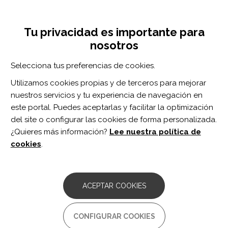
Pasar
Inicia sesión
Regístrate
al
UNA INICIATIVA DE:
Toggle
contenido
Tu privacidad es importante para
navigation
principal
nosotros
Inicio
Centro de documentación
NeuroRehabilitation vol. 54 n. 1
Selecciona tus preferencias de cookies.
BUSCADOR
Utilizamos cookies propias y de terceros para mejorar
nuestros servicios y tu experiencia de navegación en
BUSCAR
este portal. Puedes aceptarlas y facilitar la optimización
del site o configurar las cookies de forma personalizada.
¿Quieres más información?
Lee nuestra política de
Acceso profesionales
cookies
.
Acceso general
ACEPTAR COOKIES
NeuroRehabilitation
CONFIGURAR COOKIES