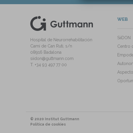
WEB
kedIn
ann Instagram
SiiDON
Hospital de Neurorrehabilitación
Camí de Can Ruti, s/n
Centro 
08916 Badalona
Empode
siidon@guttmann.com
Autonomí
T. +34 93 497 77 00
Aspecto
Oportun
© 2020 Institut Guttmann
Política de cookies