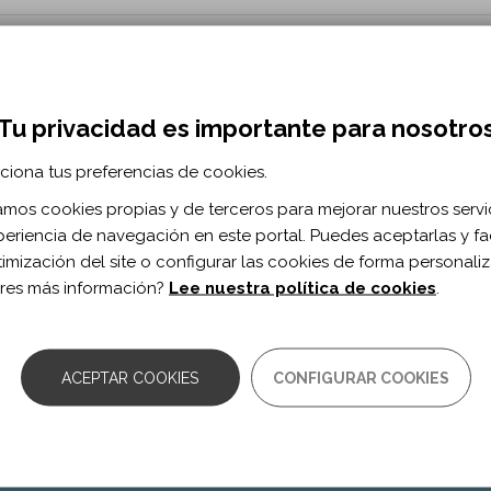
Assess Memory, Imitation and Motor Perfor
e: Results of a Pilot Study.
Tu privacidad es importante para nosotro
ciona tus preferencias de cookies.
ilitation vol. 22 n. 8
zamos cookies propias y de terceros para mejorar nuestros servi
.1080/17518423.2019.1619857
periencia de navegación en este portal. Puedes aceptarlas y fac
timización del site o configurar las cookies de forma personali
res más información?
Lee nuestra política de cookies
.
TA INFORMACIÓN? ¡HAZNOS LLEGAR T
ACEPTAR COOKIES
CONFIGURAR COOKIES
¡AYÚDANOS A MEJORAR!