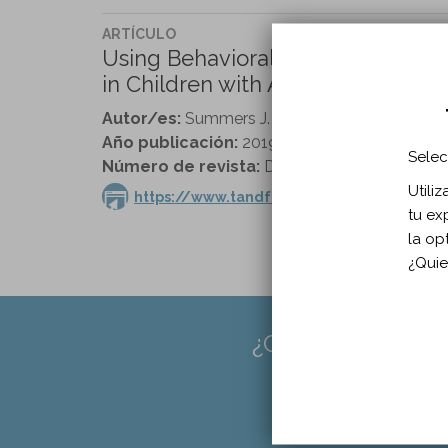
ARTÍCULO
Using Behavioral Approaches to 
in Children with Angelman Syndrom
Autor/es:
Summers J.
Año publicación:
2019
Selec
Número de revista:
Developmental Neurorehab
Utili
https://www.tandfonline.com/doi/full/10
tu ex
la op
¿Quie
¿CREES QUE FAL