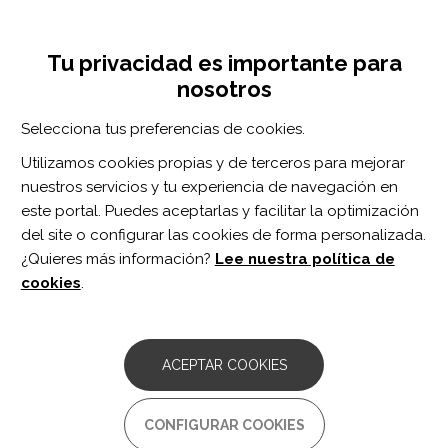
Pasar
Inicia sesión
Regístrate
al
UNA INICIATIVA DE:
Toggle
contenido
Tu privacidad es importante para
navigation
principal
nosotros
RECURSOS
Selecciona tus preferencias de cookies.
Utilizamos cookies propias y de terceros para mejorar
BUSCAR
nuestros servicios y tu experiencia de navegación en
este portal. Puedes aceptarlas y facilitar la optimización
del site o configurar las cookies de forma personalizada.
Inicio
idea suicida
¿Quieres más información?
Lee nuestra política de
IDEA SUICIDA
cookies
.
ARTÍCULO
Suicide Attempts and Ideation Among
ACEPTAR COOKIES
Veterans/Service Members and Non-
Veterans Over 5 Years Following
Traumatic Brain Injury: A Combined
CONFIGURAR COOKIES