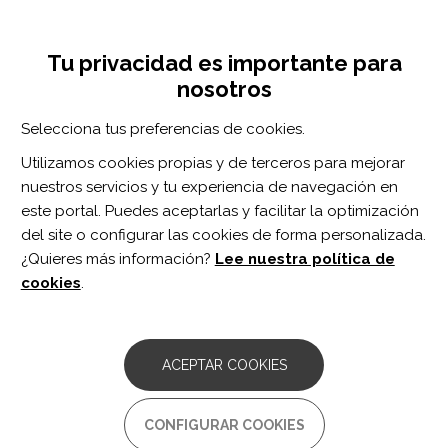
Pasar
Inicia sesión
Regístrate
al
UNA INICIATIVA DE:
Toggle
contenido
Tu privacidad es importante para
navigation
principal
nosotros
RECURSOS
Selecciona tus preferencias de cookies.
Utilizamos cookies propias y de terceros para mejorar
BUSCAR
nuestros servicios y tu experiencia de navegación en
este portal. Puedes aceptarlas y facilitar la optimización
del site o configurar las cookies de forma personalizada.
Inicio
hierbas medicinales
¿Quieres más información?
Lee nuestra política de
HIERBAS MEDICINALES
cookies
.
ARTÍCULO
Can herbal medicinal products or
ACEPTAR COOKIES
preparations alleviate neuropathic pain
in adults? A Cochrane Review summary
with commentary.
CONFIGURAR COOKIES