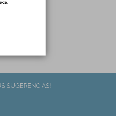
zada.
US SUGERENCIAS!