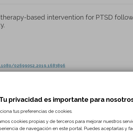
herapy-based intervention for PTSD follo
y.
0.1080/02699052.2019.1683896
herapy facilitate psychological adjustmen
ry? A pilot randomized controlled trial.
Tu privacidad es importante para nosotro
rochi J, Simpson G.
ciona tus preferencias de cookies.
litation vol. 30 n. 7
zamos cookies propias y de terceros para mejorar nuestros servi
periencia de navegación en este portal. Puedes aceptarlas y fac
.1080/09602011.2019.1583582