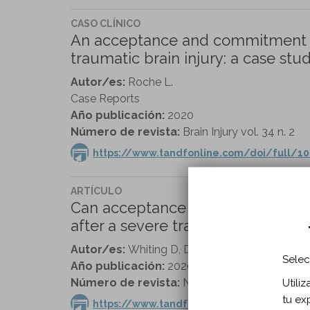
CASO CLÍNICO
An acceptance and commitment t
traumatic brain injury: a case stud
Autor/es:
Roche L.
Case Reports
Año publicación:
2020
Número de revista:
Brain Injury vol. 34 n. 2
https://www.tandfonline.com/doi/full/1
ARTÍCULO
Can acceptance and commitment t
after a severe traumatic brain inju
Autor/es:
Whiting D, Deane F, McLeod H, Ciar
Selec
Año publicación:
2020
Número de revista:
Neuropsychological Rehabi
Utili
tu ex
https://www.tandfonline.com/doi/full/10