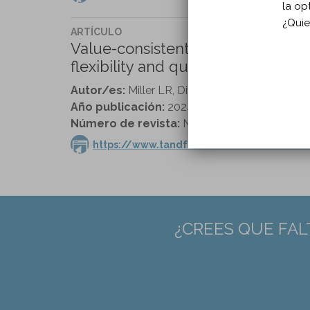
la op
¿Quie
ARTÍCULO
Value-consistent rehabilitation i
flexibility and quality of life after
Autor/es:
Miller LR, Divers R, Reed C, Cherry J
Año publicación:
2024
Número de revista:
Neuropsychological Rehabi
https://www.tandfonline.com/doi/full/1
¿CREES QUE FAL