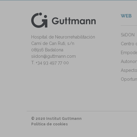
WEB
kedIn
ann Instagram
SiiDON
Hospital de Neurorrehabilitación
Camí de Can Ruti, s/n
Centro 
08916 Badalona
Empode
siidon@guttmann.com
Autonomí
T. +34 93 497 77 00
Aspecto
Oportun
© 2020 Institut Guttmann
Política de cookies