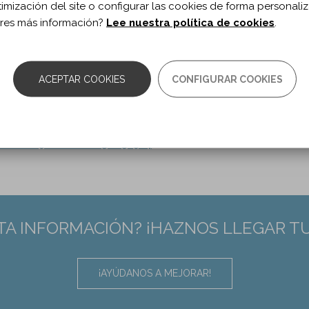
timización del site o configurar las cookies de forma personali
res más información?
Lee nuestra política de cookies
.
s associated with long-term psychological
 traumatic brain injury.
ACEPTAR COOKIES
CONFIGURAR COOKIES
, Patrick A, Calamia M.
litation vol. 34 n. 7
0.1080/09602011.2023.2256964
TA INFORMACIÓN? ¡HAZNOS LLEGAR T
¡AYÚDANOS A MEJORAR!