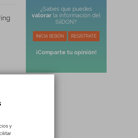
¿Sabes que puedes
valorar
la información del
wing
SiiDON?
INICIA SESIÓN
REGÍSTRATE
¡Comparte tu opinión!
t
s
cios y
ilitar