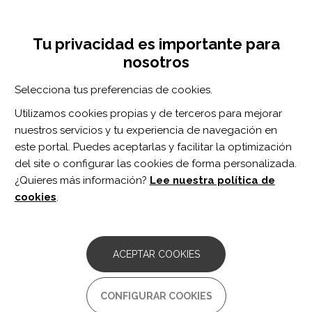
Pasar
Inicia sesión
Regístrate
al
UNA INICIATIVA DE:
Toggle
contenido
Tu privacidad es importante para
navigation
principal
nosotros
RECURSOS
Selecciona tus preferencias de cookies.
Utilizamos cookies propias y de terceros para mejorar
BUSCAR
nuestros servicios y tu experiencia de navegación en
este portal. Puedes aceptarlas y facilitar la optimización
del site o configurar las cookies de forma personalizada.
Inicio
férula
¿Quieres más información?
Lee nuestra política de
FÉRULA
cookies
.
ARTÍCULO
A comparison of prefabricated and
ACEPTAR COOKIES
custom made resting hand splints for
individuals with cervical spinal cord
injury: A randomized controlled trial.
CONFIGURAR COOKIES