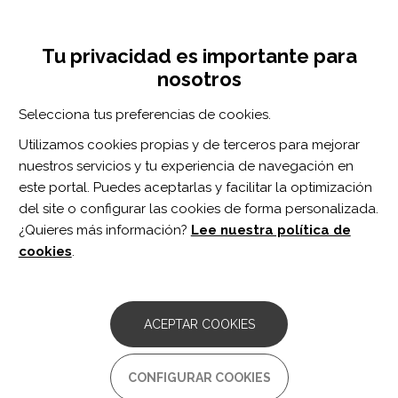
Pasar
Inicia sesión
Regístrate
al
UNA INICIATIVA DE:
Toggle
contenido
Tu privacidad es importante para
navigation
principal
nosotros
RECURSOS
Selecciona tus preferencias de cookies.
Utilizamos cookies propias y de terceros para mejorar
BUSCAR
nuestros servicios y tu experiencia de navegación en
este portal. Puedes aceptarlas y facilitar la optimización
del site o configurar las cookies de forma personalizada.
Inicio
estimulación intermitente theta burst
¿Quieres más información?
Lee nuestra política de
ESTIMULACIÓN INTERMITENTE
cookies
.
THETA BURST
ARTÍCULO
ACEPTAR COOKIES
Activation changes in patients with post-
stroke cognitive impairment receiving
intermittent theta burst stimulation: A
CONFIGURAR COOKIES