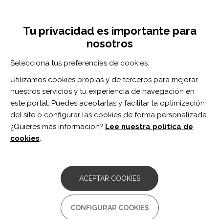
Pasar
Inicia sesión
Regístrate
al
UNA INICIATIVA DE:
Toggle
contenido
Tu privacidad es importante para
navigation
principal
nosotros
RECURSOS
Selecciona tus preferencias de cookies.
Utilizamos cookies propias y de terceros para mejorar
BUSCAR
nuestros servicios y tu experiencia de navegación en
este portal. Puedes aceptarlas y facilitar la optimización
del site o configurar las cookies de forma personalizada.
Inicio
escala de coma verbal de Glasgow (V-GCS)
¿Quieres más información?
Lee nuestra política de
ESCALA DE COMA VERBAL DE
cookies
.
GLASGOW (V-GCS)
ARTÍCULO
ACEPTAR COOKIES
The Predictive Value of the Verbal
Glasgow Coma Scale in Traumatic Brain
Injury: A Systematic Review.
CONFIGURAR COOKIES