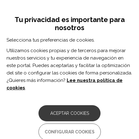
Pasar
Inicia sesión
Regístrate
al
UNA INICIATIVA DE:
Toggle
contenido
Tu privacidad es importante para
navigation
principal
nosotros
RECURSOS
Selecciona tus preferencias de cookies.
Utilizamos cookies propias y de terceros para mejorar
BUSCAR
nuestros servicios y tu experiencia de navegación en
este portal. Puedes aceptarlas y facilitar la optimización
del site o configurar las cookies de forma personalizada.
Inicio
entrenamiento de habilidades motoras
¿Quieres más información?
Lee nuestra política de
ENTRENAMIENTO DE HABILIDADES
cookies
.
MOTORAS
ARTÍCULO
ACEPTAR COOKIES
Early, Intensive, Lower Extremity
Rehabilitation Shows Preliminary Efficacy
After Perinatal Stroke: Results of a Pilot
CONFIGURAR COOKIES