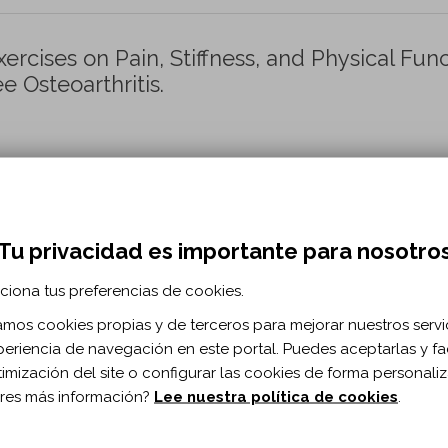
ercises on Pain, Stiffness, and Physical Fun
e Osteoarthritis.
cine and Rehabilitation. vol. 105 n. 5
rticle/pii/S0003999323004057
Tu privacidad es importante para nosotro
ciona tus preferencias de cookies.
hock wave therapy versus standard care in t
 myofascial pain: a single blinded randomi
zamos cookies propias y de terceros para mejorar nuestros servi
periencia de navegación en este portal. Puedes aceptarlas y fac
timización del site o configurar las cookies de forma personali
ani Y, Khamnian Z, Dolatkhah N.
res más información?
Lee nuestra política de cookies
.