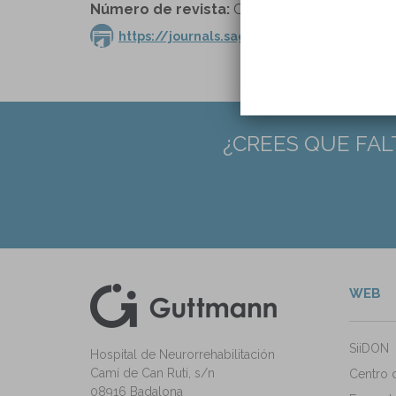
Número de revista:
Clinical Rehabilitation vol.
https://journals.sagepub.com/doi/full/1
¿CREES QUE FAL
WEB
kedIn
ann Instagram
SiiDON
Hospital de Neurorrehabilitación
Camí de Can Ruti, s/n
Centro 
08916 Badalona