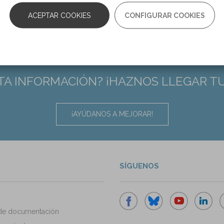
 35 n. 1
ACEPTAR COOKIES
CONFIGURAR COOKIES
0.1177/0269215520947074
TA INFORMACIÓN? ¡HAZNOS LLEGAR T
¡AYÚDANOS A MEJORAR!
SÍGUENOS
de documentación