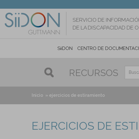
Pasar
al
contenido
SERVICIO DE INFORMACIÓ
principal
DE LA DISCAPACIDAD DE 
SiiDON
CENTRO DE DOCUMENTAC
RECURSOS
Inicio
ejercicios de estiramiento
EJERCICIOS DE ES