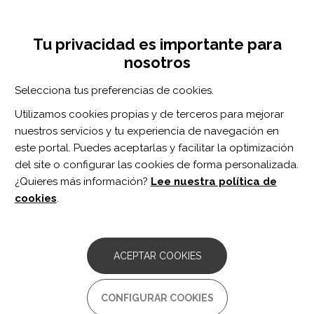
Pasar
Inicia sesión
Regístrate
al
UNA INICIATIVA DE:
Toggle
contenido
Tu privacidad es importante para
navigation
principal
nosotros
RECURSOS
Selecciona tus preferencias de cookies.
Utilizamos cookies propias y de terceros para mejorar
BUSCAR
nuestros servicios y tu experiencia de navegación en
este portal. Puedes aceptarlas y facilitar la optimización
del site o configurar las cookies de forma personalizada.
Inicio
ejercicio de resistencia progresiva
¿Quieres más información?
Lee nuestra política de
EJERCICIO DE RESISTENCIA
cookies
.
PROGRESIVA
ARTÍCULO
ACEPTAR COOKIES
Effect of physical training on motor
function of ambulant children with
diplegia after selective dorsal rhizotomy:
CONFIGURAR COOKIES