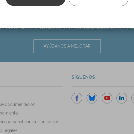
TA INFORMACIÓN? ¡HAZNOS LLEGAR T
¡AYÚDANOS A MEJORAR!
SÍGUENOS
de documentación
ramiento
a personal e inclusión social
s legales