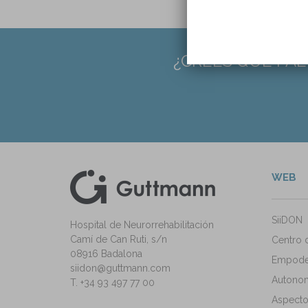
¿CREES QUE FAL
WEB
kedIn
ann Instagram
SiiDON
Hospital de Neurorrehabilitación
Camí de Can Ruti, s/n
Centro 
08916 Badalona
Empode
siidon@guttmann.com
Autonomí
T. +34 93 497 77 00
Aspecto