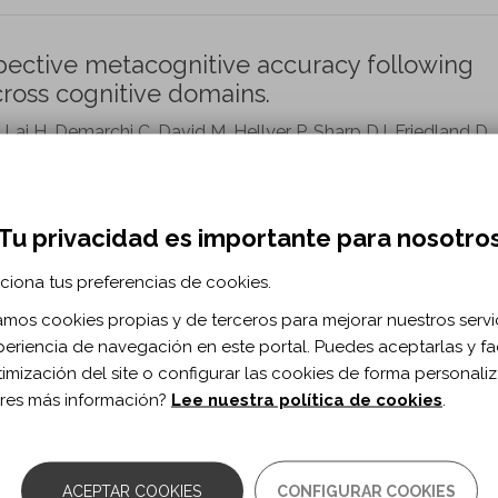
pective metacognitive accuracy following
cross cognitive domains.
Lai H, Demarchi C, David M, Hellyer P, Sharp DJ, Friedland D.
litation vol. 33 n. 4
0.1080/09602011.2022.2034650
Tu privacidad es importante para nosotro
ciona tus preferencias de cookies.
ctions and international data from normal
zamos cookies propias y de terceros para mejorar nuestros servi
periencia de navegación en este portal. Puedes aceptarlas y fac
timización del site o configurar las cookies de forma personali
 M, Marangoni S, Barbera C, La Corte V.
res más información?
Lee nuestra política de cookies
.
litation vol. 29 n. 10
0.1080/09602011.2018.1436446
ACEPTAR COOKIES
CONFIGURAR COOKIES