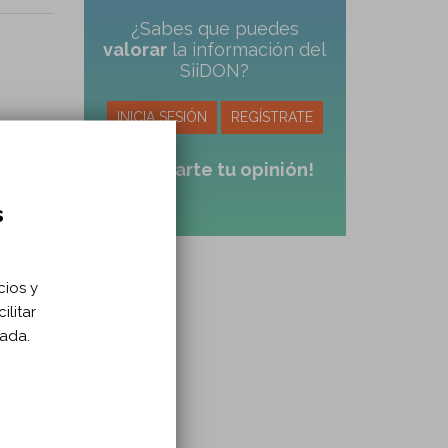
¿Sabes que puedes
valorar
la información del
SiiDON?
INICIA SESIÓN
REGÍSTRATE
¡Comparte tu opinión!
s
cios y
ilitar
zada.