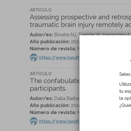
ARTÍCULO
Assessing prospective and retros
traumatic brain injury remotely a
Autor/es:
Bourke NJ, Trender W, Hampshire A, 
Año publicación:
2023
Número de revista:
Neuropsychological Rehabi
https://www.tandfonline.com/doi/full/1
ARTÍCULO
Selec
The confabulation battery: Instru
Utili
participants.
tu ex
la op
Autor/es:
Dalla Barba G, Guerin B, Brazzarola
¿Quie
Año publicación:
2019
Número de revista:
Neuropsychological Rehabi
https://www.tandfonline.com/doi/full/1