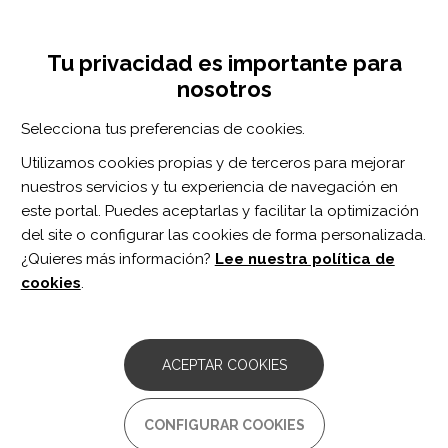
Pasar
Inicia sesión
Regístrate
al
UNA INICIATIVA DE:
Toggle
contenido
Tu privacidad es importante para
navigation
principal
nosotros
RECURSOS
Selecciona tus preferencias de cookies.
Utilizamos cookies propias y de terceros para mejorar
BUSCAR
nuestros servicios y tu experiencia de navegación en
este portal. Puedes aceptarlas y facilitar la optimización
del site o configurar las cookies de forma personalizada.
Inicio
compromiso del paciente
¿Quieres más información?
Lee nuestra política de
COMPROMISO DEL PACIENTE
cookies
.
ARTÍCULO
Engagement in social media
ACEPTAR COOKIES
environments for individuals with who
use augmentative and alternative
communication.
CONFIGURAR COOKIES