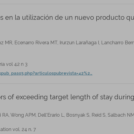
s en la utilización de un nuevo producto q
anz MR, Ecenarro Rivera MT, Irurzun Larañaga I, Lancharro B
a vol 42 n 3
ospub_paso3.php?articulospubrevista=42%2…
ors of exceeding target length of stay durin
i RA, Wong APM, Dell'Erario L, Bosnyak S, Reid S, Salbach NM.
ation vol. 24 n. 7