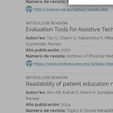
Número de revista:
Revista ROL de Enfermerí
http://www.e-rol.es/sumari/sumari.php
ARTÍCULO DE REVISIÓN
Evaluation Tools for Assistive Te
Autor/es:
Tao G, Charm G, Kabacińska K, Mille
Systematic Review
Año publicación:
2020
Número de revista:
Archives of Physical Medi
https://www.archives-pmr.org/article/S00
ARTÍCULO DE REVISIÓN
Readability of patient education ma
Autor/es:
Ahn AB, Kulhari S, Karimi A, Sundara
Review
Año publicación:
2024
Número de revista:
Topics in Stroke Rehabilit