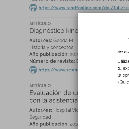
https://www.tandfonline.com/doi/full/10
ARTÍCULO
Diagnóstico kinesiterapéutico. El
Autor/es:
Gedda M
Historia y conceptos
Selec
Año publicación:
2018
Número de revista:
EMC vol. 39 n. 4
Utili
tu ex
https://www.sciencedirect.com/science/a
la op
¿Quie
ARTÍCULO
Evaluación de un programa format
con la asistencia sanitaria.
Autor/es:
Hospital Vidal MT, Estrada Reventó
Seguridad
Año publicación:
2019