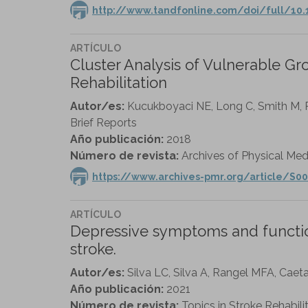
http://www.tandfonline.com/doi/full/10.
ARTÍCULO
Cluster Analysis of Vulnerable Gr
Rehabilitation
Autor/es:
Kucukboyaci NE, Long C, Smith M, R
Brief Reports
Año publicación:
2018
Número de revista:
Archives of Physical Medi
https://www.archives-pmr.org/article/S00
ARTÍCULO
Depressive symptoms and functiona
stroke.
Autor/es:
Silva LC, Silva A, Rangel MFA, Caet
Año publicación:
2021
Número de revista:
Topics in Stroke Rehabilit