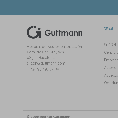
WEB
kedIn
ann Instagram
SiiDON
Hospital de Neurorrehabilitación
Camí de Can Ruti, s/n
Centro 
08916 Badalona
Empode
siidon@guttmann.com
Autonomí
T. +34 93 497 77 00
Aspecto
Oportun
© 2020 Institut Guttmann