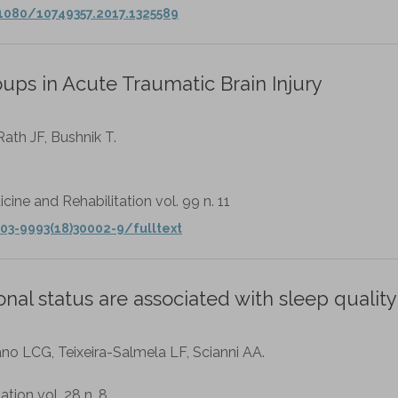
1080/10749357.2017.1325589
oups in Acute Traumatic Brain Injury
ath JF, Bushnik T.
cine and Rehabilitation vol. 99 n. 11
03-9993(18)30002-9/fulltext
l status are associated with sleep quality 
ano LCG, Teixeira-Salmela LF, Scianni AA.
ation vol. 28 n. 8