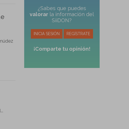
¿Sabes que puedes
valorar
la información del
ue
SiiDON?
INICIA SESIÓN
REGÍSTRATE
ermúdez
¡Comparte tu opinión!
g
..