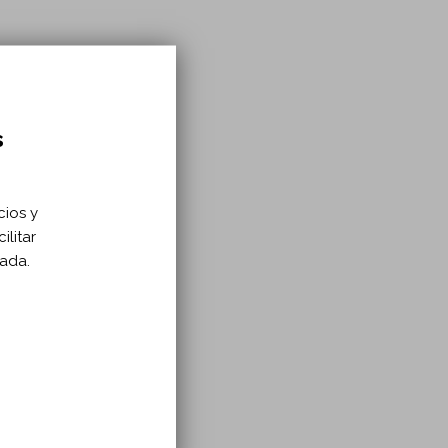
s
cios y
ilitar
zada.
ado