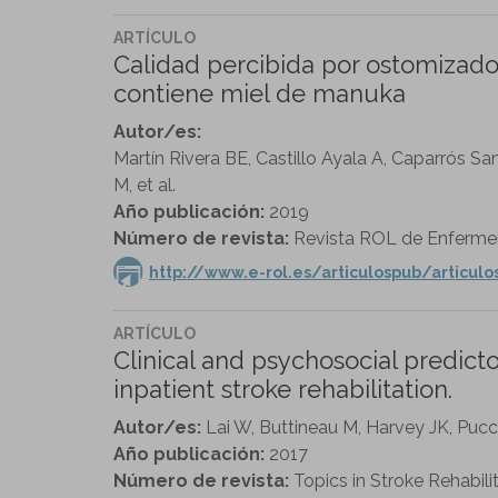
ARTÍCULO
Calidad percibida por ostomizado
contiene miel de manuka
Autor/es:
Martín Rivera BE, Castillo Ayala A, Caparrós S
M, et al.
Año publicación:
2019
Número de revista:
Revista ROL de Enfermerí
http://www.e-rol.es/articulospub/articul
ARTÍCULO
Clinical and psychosocial predict
inpatient stroke rehabilitation.
Autor/es:
Lai W, Buttineau M, Harvey JK, Pucc
Año publicación:
2017
Número de revista:
Topics in Stroke Rehabilit