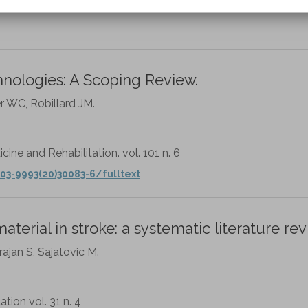
a vol 42 n 1
chnologies: A Scoping Review.
r WC, Robillard JM.
cine and Rehabilitation. vol. 101 n. 6
03-9993(20)30083-6/fulltext
terial in stroke: a systematic literature rev
rajan S, Sajatovic M.
ation vol. 31 n. 4