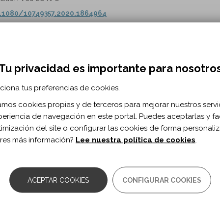
.1080/10749357.2020.1864964
 ejemplo francés
Tu privacidad es importante para nosotro
ciona tus preferencias de cookies.
zamos cookies propias y de terceros para mejorar nuestros servi
periencia de navegación en este portal. Puedes aceptarlas y fac
rticle/pii/S1293296518414351
timización del site o configurar las cookies de forma personali
res más información?
Lee nuestra política de cookies
.
ivo para la prevención de caídas relacion
ACEPTAR COOKIES
CONFIGURAR COOKIES
s D, Canalias Reverter M, Robau Gassiot M.