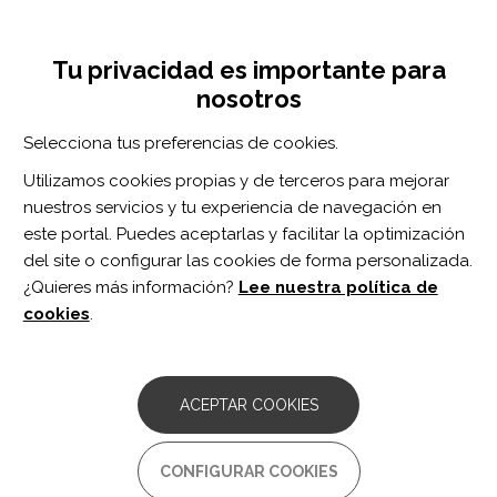
Pasar
Inicia sesión
Regístrate
al
UNA INICIATIVA DE:
Toggle
contenido
Tu privacidad es importante para
navigation
principal
nosotros
RECURSOS
Selecciona tus preferencias de cookies.
Utilizamos cookies propias y de terceros para mejorar
BUSCAR
nuestros servicios y tu experiencia de navegación en
este portal. Puedes aceptarlas y facilitar la optimización
del site o configurar las cookies de forma personalizada.
Inicio
afecto
¿Quieres más información?
Lee nuestra política de
AFECTO
cookies
.
ARTÍCULO
Alexithymia Prevalence,
ACEPTAR COOKIES
Characterization, and Associations With
Emotional Functioning and Life
Satisfaction: A Traumatic Brain Injury
CONFIGURAR COOKIES