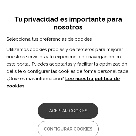
Pasar
Inicia sesión
Regístrate
al
UNA INICIATIVA DE:
Toggle
contenido
Tu privacidad es importante para
navigation
principal
nosotros
RECURSOS
Selecciona tus preferencias de cookies.
Utilizamos cookies propias y de terceros para mejorar
BUSCAR
nuestros servicios y tu experiencia de navegación en
este portal. Puedes aceptarlas y facilitar la optimización
del site o configurar las cookies de forma personalizada.
Inicio
adecuación de procedimiento
¿Quieres más información?
Lee nuestra política de
ADECUACIÓN DE PROCEDIMIENTO
cookies
.
ARTÍCULO
Medical adjustment counseling: An
ACEPTAR COOKIES
evidence-based neuropsychological
approach in the care of medical
patients.
CONFIGURAR COOKIES