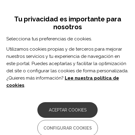
Pasar
Inicia sesión
Regístrate
al
UNA INICIATIVA DE:
Toggle
contenido
Tu privacidad es importante para
navigation
principal
nosotros
RECURSOS
Selecciona tus preferencias de cookies.
Utilizamos cookies propias y de terceros para mejorar
BUSCAR
nuestros servicios y tu experiencia de navegación en
este portal. Puedes aceptarlas y facilitar la optimización
del site o configurar las cookies de forma personalizada.
Inicio
Autonomía personal e inclusión social
Ocio
Deporte y actividad física
¿Quieres más información?
Lee nuestra política de
FEDERACIONES DEPORTIVAS
cookies
.
ACEPTAR COOKIES
Federació Catalana d’Esports de
Persones amb Discapacitat Física -
CONFIGURAR COOKIES
FCEDF