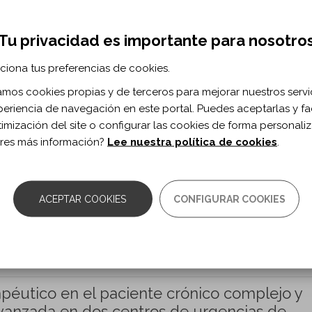
 sexualidad de los pacientes ostomizados.
Tu privacidad es importante para nosotro
ciona tus preferencias de cookies.
 42 n 4
zamos cookies propias y de terceros para mejorar nuestros servi
periencia de navegación en este portal. Puedes aceptarlas y fac
lospub_paso3.php?articulospubrevista=42%2…
timización del site o configurar las cookies de forma personali
res más información?
Lee nuestra política de cookies
.
enfermeras del complejo hospitalario de Le
éndez Martínez S, Martínez Domínguez J, Fernández-García D
ACEPTAR COOKIES
CONFIGURAR COOKIES
 42 n 4
lospub_paso3.php?articulospubrevista=42%2…
péutico en el paciente crónico complejo y
vanzada en dos centros de urgencias de