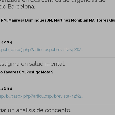
 de Barcelona.
mi RM, Manresa Dominguez JM, Martínez Momblan MA, Torres Qu
 42 n 4
lospub_paso3.php?articulospubrevista=42%2…
estigma en salud mental.
lo Tavares CM, Postigo Mota S.
 42 n 4
lospub_paso3.php?articulospubrevista=42%2…
ia: un análisis de concepto.