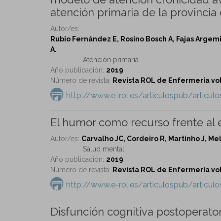
atención primaria de la provincia
Autor/es:
Rubio Fernández E, Rosino Bosch A, Fajas Arge
A.
Atención primaria
Año publicación:
2019
Número de revista:
Revista ROL de Enfermería vol
http://www.e-rol.es/articulospub/articu
El humor como recurso frente al 
Autor/es:
Carvalho JC, Cordeiro R, Martinho J, Me
Salud mental
Año publicación:
2019
Número de revista:
Revista ROL de Enfermería vol
http://www.e-rol.es/articulospub/articu
Disfunción cognitiva postoperator