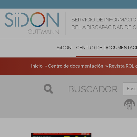
Pasar
al
contenido
SERVICIO DE INFORMACIÓ
principal
DE LA DISCAPACIDAD DE 
SiiDON
CENTRO DE DOCUMENTAC
Inicio
Centro de documentación
Revista ROL d
BUSCADOR