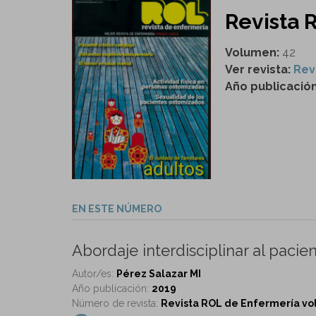
Revista 
Volumen:
42
Ver revista:
Rev
Año publicació
EN ESTE NÚMERO
Abordaje interdisciplinar al paci
Autor/es:
Pérez Salazar MI
Año publicación:
2019
Número de revista:
Revista ROL de Enfermería vol