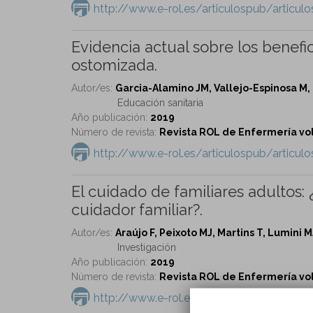
http://www.e-rol.es/articulospub/articu
Evidencia actual sobre los benefic
ostomizada.
Autor/es:
Garcia-Alamino JM, Vallejo-Espinosa 
Educación sanitaria
Año publicación:
2019
Número de revista:
Revista ROL de Enfermería vol
http://www.e-rol.es/articulospub/articu
El cuidado de familiares adultos: 
cuidador familiar?.
Autor/es:
Araújo F, Peixoto MJ, Martins T, Lumini
Investigación
Año publicación:
2019
Número de revista:
Revista ROL de Enfermería vol
http://www.e-rol.es/articulospub/articu