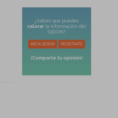
¿Sabes que puedes
valorar
la información del
SiiDON?
INICIA SESIÓN
REGÍSTRATE
¡Comparte tu opinión!