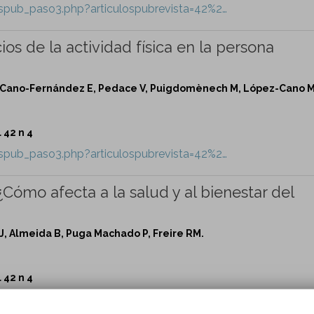
lospub_paso3.php?articulospubrevista=42%2…
ios de la actividad física en la persona
M, Cano-Fernández E, Pedace V, Puigdomènech M, López-Cano M
 42 n 4
lospub_paso3.php?articulospubrevista=42%2…
¿Cómo afecta a la salud y al bienestar del
 MJ, Almeida B, Puga Machado P, Freire RM.
 42 n 4
lospub_paso3.php?articulospubrevista=42%2…