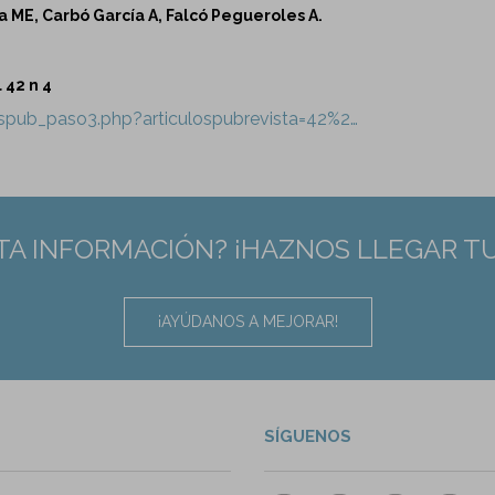
a ME, Carbó García A, Falcó Pegueroles A.
 42 n 4
lospub_paso3.php?articulospubrevista=42%2…
TA INFORMACIÓN? ¡HAZNOS LLEGAR T
¡AYÚDANOS A MEJORAR!
SÍGUENOS