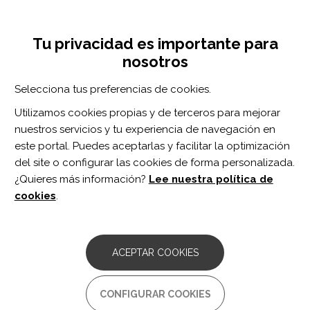
Pasar
Inicia sesión
Regístrate
al
UNA INICIATIVA DE:
Toggle
contenido
Tu privacidad es importante para
navigation
principal
nosotros
Inicio
Centro de documentación
Revista ROL de Enfermería vol. 40 n. 1
Selecciona tus preferencias de cookies.
BUSCADOR
Utilizamos cookies propias y de terceros para mejorar
nuestros servicios y tu experiencia de navegación en
BUSCAR
este portal. Puedes aceptarlas y facilitar la optimización
del site o configurar las cookies de forma personalizada.
¿Quieres más información?
Lee nuestra política de
Acceso profesionales
cookies
.
Acceso general
ACEPTAR COOKIES
Revista ROL de
CONFIGURAR COOKIES