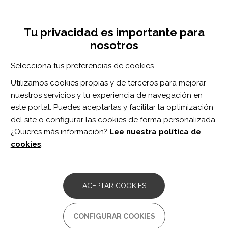
Pasar
Inicia sesión
Regístrate
al
UNA INICIATIVA DE:
Toggle
contenido
Tu privacidad es importante para
navigation
principal
nosotros
Inicio
Centro de documentación
Virtual reality-based attention training in patients with neurological damage: A pilot study.
Selecciona tus preferencias de cookies.
BUSCADOR
Utilizamos cookies propias y de terceros para mejorar
nuestros servicios y tu experiencia de navegación en
BUSCAR
este portal. Puedes aceptarlas y facilitar la optimización
del site o configurar las cookies de forma personalizada.
¿Quieres más información?
Lee nuestra política de
Acceso profesionales
cookies
.
Acceso general
ACEPTAR COOKIES
Virtual reality-based attention
CONFIGURAR COOKIES
training in patients with