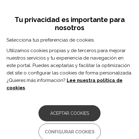
Pasar
Inicia sesión
Regístrate
al
UNA INICIATIVA DE:
Toggle
contenido
Tu privacidad es importante para
navigation
principal
nosotros
Inicio
Centro de documentación
Users' Perceptions About Lower Extremity Orthotic Devices: A Systematic Review.
Selecciona tus preferencias de cookies.
BUSCADOR
Utilizamos cookies propias y de terceros para mejorar
nuestros servicios y tu experiencia de navegación en
BUSCAR
este portal. Puedes aceptarlas y facilitar la optimización
del site o configurar las cookies de forma personalizada.
¿Quieres más información?
Lee nuestra política de
Acceso profesionales
cookies
.
Acceso general
ACEPTAR COOKIES
Users' Perceptions About
CONFIGURAR COOKIES
Lower Extremity Orthotic