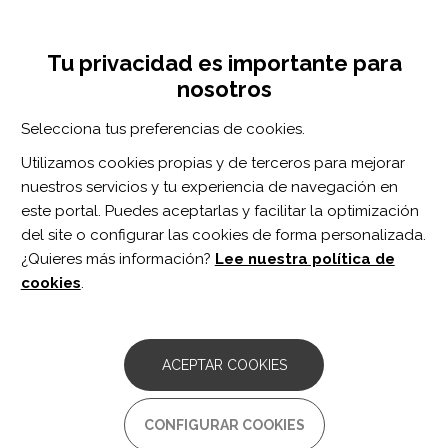
Pasar
Inicia sesión
Regístrate
al
UNA INICIATIVA DE:
Toggle
contenido
Tu privacidad es importante para
navigation
principal
nosotros
Inicio
Centro de documentación
Úlceras por presión
Selecciona tus preferencias de cookies.
BUSCADOR
Utilizamos cookies propias y de terceros para mejorar
nuestros servicios y tu experiencia de navegación en
BUSCAR
este portal. Puedes aceptarlas y facilitar la optimización
del site o configurar las cookies de forma personalizada.
¿Quieres más información?
Lee nuestra política de
Acceso profesionales
cookies
.
Acceso general
ACEPTAR COOKIES
Úlceras por presión
CONFIGURAR COOKIES
Los lesionados medulares son pacientes que precisan