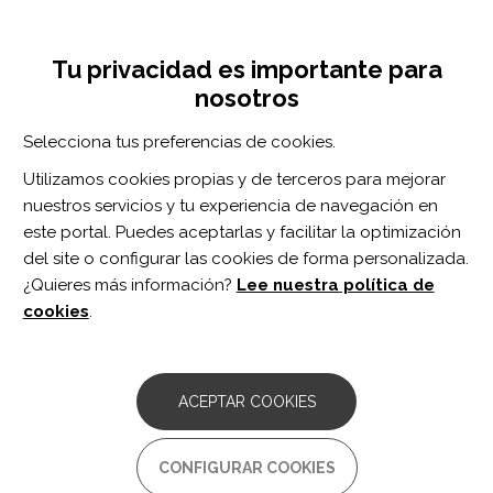
Pasar
Inicia sesión
Regístrate
al
UNA INICIATIVA DE:
Toggle
contenido
Tu privacidad es importante para
navigation
principal
nosotros
Inicio
Centro de documentación
Trastornos mentales de las enfermedades neurológicas : una psiquiatría para neurólogos
Selecciona tus preferencias de cookies.
BUSCADOR
Utilizamos cookies propias y de terceros para mejorar
nuestros servicios y tu experiencia de navegación en
BUSCAR
este portal. Puedes aceptarlas y facilitar la optimización
del site o configurar las cookies de forma personalizada.
¿Quieres más información?
Lee nuestra política de
Acceso profesionales
cookies
.
Acceso general
ACEPTAR COOKIES
Trastornos mentales de las
CONFIGURAR COOKIES
enfermedades neurológicas :