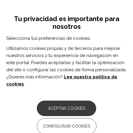
Pasar
Inicia sesión
Regístrate
al
UNA INICIATIVA DE:
Toggle
contenido
Tu privacidad es importante para
navigation
principal
nosotros
Inicio
Centro de documentación
Trajectories of Fatigue, Psychological Distress, and Coping Styles After Mild Traumatic Brain Injury: A 6-Month Prospective Cohort Study.
Selecciona tus preferencias de cookies.
BUSCADOR
Utilizamos cookies propias y de terceros para mejorar
nuestros servicios y tu experiencia de navegación en
BUSCAR
este portal. Puedes aceptarlas y facilitar la optimización
del site o configurar las cookies de forma personalizada.
¿Quieres más información?
Lee nuestra política de
Acceso profesionales
cookies
.
Acceso general
ACEPTAR COOKIES
Trajectories of Fatigue,
CONFIGURAR COOKIES
Psychological Distress, and