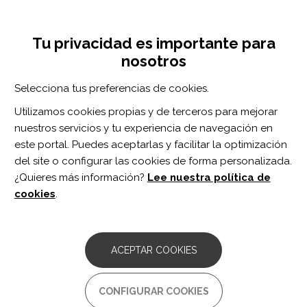
Pasar
Inicia sesión
Regístrate
al
UNA INICIATIVA DE:
Toggle
contenido
Tu privacidad es importante para
navigation
principal
nosotros
Inicio
Centro de documentación
Touchscreen tablet-based cognitive assessment versus paper-based assessments for traumatic brain injury.
Selecciona tus preferencias de cookies.
BUSCADOR
Utilizamos cookies propias y de terceros para mejorar
nuestros servicios y tu experiencia de navegación en
BUSCAR
este portal. Puedes aceptarlas y facilitar la optimización
del site o configurar las cookies de forma personalizada.
¿Quieres más información?
Lee nuestra política de
Acceso profesionales
cookies
.
Acceso general
ACEPTAR COOKIES
Touchscreen tablet-based
CONFIGURAR COOKIES
cognitive assessment versus