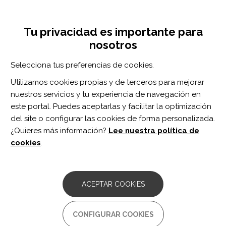
Pasar
Inicia sesión
Regístrate
al
UNA INICIATIVA DE:
Toggle
contenido
Tu privacidad es importante para
navigation
principal
nosotros
Inicio
Centro de documentación
Time configuration of combined neuromodulation and motor training after stroke: A proof-of-concept study.
Selecciona tus preferencias de cookies.
BUSCADOR
Utilizamos cookies propias y de terceros para mejorar
nuestros servicios y tu experiencia de navegación en
BUSCAR
este portal. Puedes aceptarlas y facilitar la optimización
del site o configurar las cookies de forma personalizada.
¿Quieres más información?
Lee nuestra política de
Acceso profesionales
cookies
.
Acceso general
ACEPTAR COOKIES
Time configuration of
CONFIGURAR COOKIES
combined neuromodulation