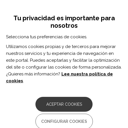
Pasar
Inicia sesión
Regístrate
al
UNA INICIATIVA DE:
Toggle
contenido
Tu privacidad es importante para
navigation
principal
nosotros
Inicio
Centro de documentación
The Temporal Relationship Between Moderate to Vigorous Physical Activity and Secondary Conditions During the First Year After Moderate to Severe Traumatic Brain Injury.
Selecciona tus preferencias de cookies.
BUSCADOR
Utilizamos cookies propias y de terceros para mejorar
nuestros servicios y tu experiencia de navegación en
BUSCAR
este portal. Puedes aceptarlas y facilitar la optimización
del site o configurar las cookies de forma personalizada.
¿Quieres más información?
Lee nuestra política de
Acceso profesionales
cookies
.
Acceso general
ACEPTAR COOKIES
The Temporal Relationship
CONFIGURAR COOKIES
Between Moderate to