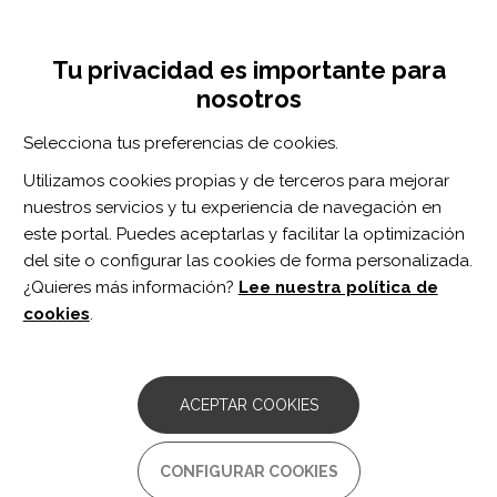
Pasar
Inicia sesión
Regístrate
al
UNA INICIATIVA DE:
Toggle
contenido
Tu privacidad es importante para
navigation
principal
nosotros
Inicio
Centro de documentación
Teaching Video NeuroImages: Pulsatile proptosis and wall-eyed bilateral internuclear ophthalmoplegia
Selecciona tus preferencias de cookies.
BUSCADOR
Utilizamos cookies propias y de terceros para mejorar
nuestros servicios y tu experiencia de navegación en
BUSCAR
este portal. Puedes aceptarlas y facilitar la optimización
del site o configurar las cookies de forma personalizada.
¿Quieres más información?
Lee nuestra política de
Acceso profesionales
cookies
.
Acceso general
ACEPTAR COOKIES
Teaching Video NeuroImages:
CONFIGURAR COOKIES
Pulsatile proptosis and wall-