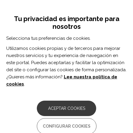
Pasar
Inicia sesión
Regístrate
al
UNA INICIATIVA DE:
Toggle
contenido
Tu privacidad es importante para
navigation
principal
nosotros
Inicio
Centro de documentación
A targeted review of prosodic production in agrammatic aphasia.
Selecciona tus preferencias de cookies.
BUSCADOR
Utilizamos cookies propias y de terceros para mejorar
nuestros servicios y tu experiencia de navegación en
BUSCAR
este portal. Puedes aceptarlas y facilitar la optimización
del site o configurar las cookies de forma personalizada.
¿Quieres más información?
Lee nuestra política de
Acceso profesionales
cookies
.
Acceso general
ACEPTAR COOKIES
A targeted review of prosodic
CONFIGURAR COOKIES
production in agrammatic