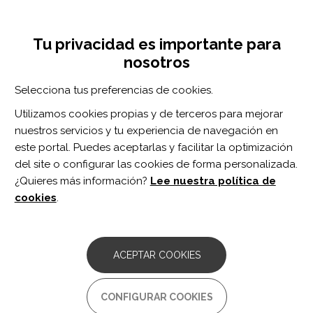
Pasar
Inicia sesión
Regístrate
al
UNA INICIATIVA DE:
Toggle
contenido
Tu privacidad es importante para
navigation
principal
nosotros
Inicio
Centro de documentación
Systemic inflammation during midlife and cognitive change over 20 years: The ARIC Study
Selecciona tus preferencias de cookies.
BUSCADOR
Utilizamos cookies propias y de terceros para mejorar
nuestros servicios y tu experiencia de navegación en
BUSCAR
este portal. Puedes aceptarlas y facilitar la optimización
del site o configurar las cookies de forma personalizada.
¿Quieres más información?
Lee nuestra política de
Acceso profesionales
cookies
.
Acceso general
ACEPTAR COOKIES
Systemic inflammation during
CONFIGURAR COOKIES
midlife and cognitive change