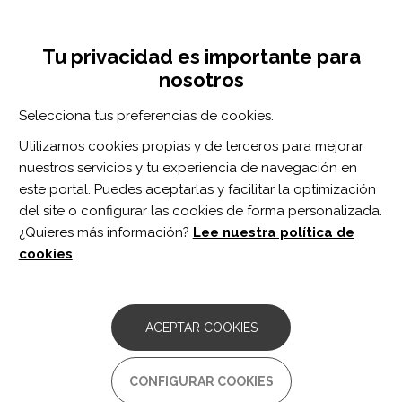
Pasar
Inicia sesión
Regístrate
al
UNA INICIATIVA DE:
Toggle
contenido
Tu privacidad es importante para
navigation
principal
nosotros
Inicio
Centro de documentación
Strength and Step Activity After Eccentric Resistance Training in Those With Incomplete Spinal Cord Injuries
Selecciona tus preferencias de cookies.
BUSCADOR
Utilizamos cookies propias y de terceros para mejorar
nuestros servicios y tu experiencia de navegación en
BUSCAR
este portal. Puedes aceptarlas y facilitar la optimización
del site o configurar las cookies de forma personalizada.
¿Quieres más información?
Lee nuestra política de
Acceso profesionales
cookies
.
Acceso general
ACEPTAR COOKIES
Strength and Step Activity
CONFIGURAR COOKIES
After Eccentric Resistance