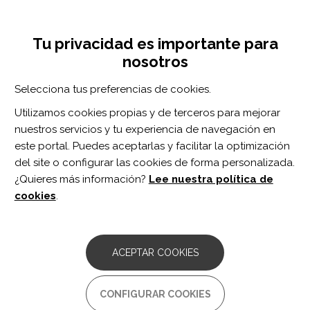
Pasar
Inicia sesión
Regístrate
al
UNA INICIATIVA DE:
Toggle
contenido
Tu privacidad es importante para
navigation
principal
nosotros
Inicio
Centro de documentación
Social communication assessment after TBI: a narrative review of innovations in pragmatic and discourse assessment methods.
Selecciona tus preferencias de cookies.
BUSCADOR
Utilizamos cookies propias y de terceros para mejorar
nuestros servicios y tu experiencia de navegación en
BUSCAR
este portal. Puedes aceptarlas y facilitar la optimización
del site o configurar las cookies de forma personalizada.
¿Quieres más información?
Lee nuestra política de
Acceso profesionales
cookies
.
Acceso general
ACEPTAR COOKIES
Social communication
CONFIGURAR COOKIES
assessment after TBI: a