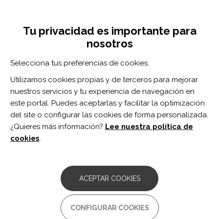
Pasar
Inicia sesión
Regístrate
al
UNA INICIATIVA DE:
Toggle
contenido
Tu privacidad es importante para
navigation
principal
nosotros
Inicio
Centro de documentación
Sex-dependent role of microglia in disulfide high mobility group box 1 protein-mediated mechanical hypersensitivity.
Selecciona tus preferencias de cookies.
BUSCADOR
Utilizamos cookies propias y de terceros para mejorar
nuestros servicios y tu experiencia de navegación en
BUSCAR
este portal. Puedes aceptarlas y facilitar la optimización
del site o configurar las cookies de forma personalizada.
¿Quieres más información?
Lee nuestra política de
Acceso profesionales
cookies
.
Acceso general
ACEPTAR COOKIES
Sex-dependent role of
CONFIGURAR COOKIES
microglia in disulfide high