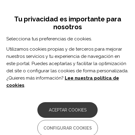
Pasar
Inicia sesión
Regístrate
al
UNA INICIATIVA DE:
Toggle
contenido
Tu privacidad es importante para
navigation
principal
nosotros
Inicio
Centro de documentación
Role of Ultrasonography in Upper Airway Assessment for Decannulating Tracheostomy in Acquired Brain Injury-A Pilot Study.
Selecciona tus preferencias de cookies.
BUSCADOR
Utilizamos cookies propias y de terceros para mejorar
nuestros servicios y tu experiencia de navegación en
BUSCAR
este portal. Puedes aceptarlas y facilitar la optimización
del site o configurar las cookies de forma personalizada.
¿Quieres más información?
Lee nuestra política de
Acceso profesionales
cookies
.
Acceso general
ACEPTAR COOKIES
Role of Ultrasonography in
CONFIGURAR COOKIES
Upper Airway Assessment for